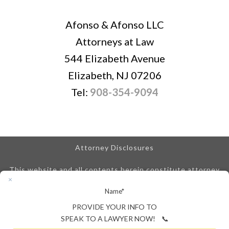
Afonso & Afonso LLC
Attorneys at Law
544 Elizabeth Avenue
Elizabeth, NJ 07206
Tel:
908-354-9094
Attorney Disclosures
This website and all contents herein constitute attorney
advertising and are posted for informational purposes only.
Name
*
We are obligated to disclose that any prior results
referenced on our site do not guarantee similar outcomes.
PROVIDE YOUR INFO TO
An attorney-client relationship is not created until we
SPEAK TO A LAWYER NOW! 📞
enter into a signed attorney-client retainer agreement.